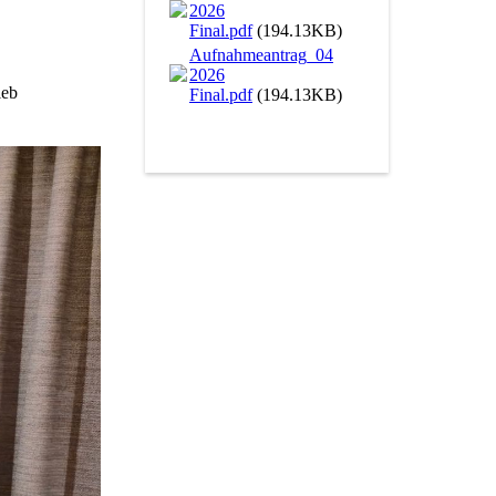
2026
Final.pdf
(194.13KB)
Aufnahmeantrag_04
2026
ieb
Final.pdf
(194.13KB)